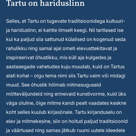
Tartu on hariduslinn
Selles, et Tartu on tugevate traditsioonidega kultuuri-
ja hariduslinn, ei kahtle ilmselt keegi. Nii tartlased ise
kui ka paljud siia sattunud külalised on kogenud seda
rahulikku ning samal ajal ometi elevusttekitavat ja
inspireerivat õhustikku, mis küll aja kulgedes ja
aastaaegade vahetudes kuju muudab, kuid on Tartus
alati kohal – olgu tema nimi siis Tartu vaim või midagi
muud. See õhustik hõlmab mitmesuguseid
mõtteväljundeid ning erinevaid kunstivorme, kuid üks
väga oluline, õige mitme kandi pealt vaadates keskne
koht selles kuulub kirjasõnale. Tartu kirjanduselu on
elav ja mitmekesine, siin on hoitud paljud traditsioonid
ja väärtused ning samas jätkub ruumi uutele ideedele