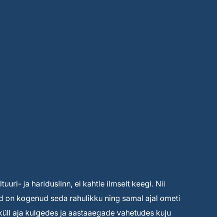
uuri- ja hariduslinn, ei kahtle ilmselt keegi. Nii
ised on kogenud seda rahulikku ning samal ajal ometi
s küll aja kulgedes ja aastaaegade vahetudes kuju