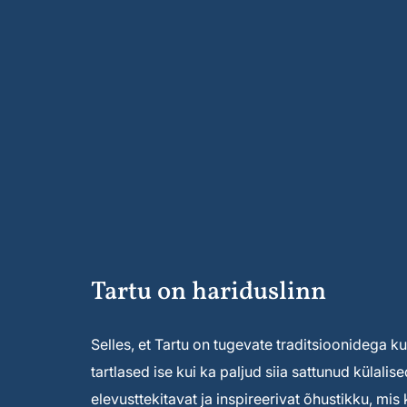
Tartu on hariduslinn
Selles, et Tartu on tugevate traditsioonidega kult
tartlased ise kui ka paljud siia sattunud külal
elevusttekitavat ja inspireerivat õhustikku, mi