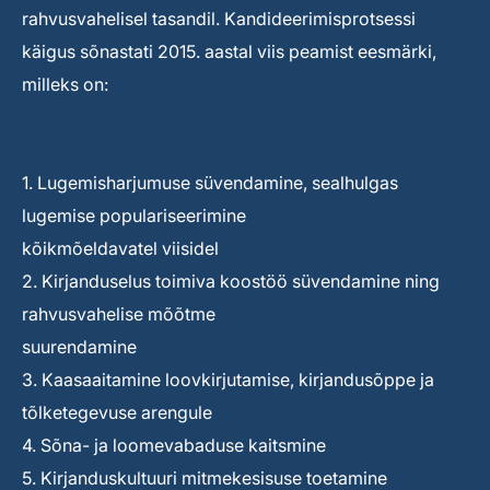
rahvusvahelisel tasandil. Kandideerimisprotsessi
käigus sõnastati 2015. aastal viis peamist eesmärki,
milleks on:
1. Lugemisharjumuse süvendamine, sealhulgas
lugemise populariseerimine
kõikmõeldavatel viisidel
2. Kirjanduselus toimiva koostöö süvendamine ning
rahvusvahelise mõõtme
suurendamine
3. Kaasaaitamine loovkirjutamise, kirjandusõppe ja
tõlketegevuse arengule
4. Sõna- ja loomevabaduse kaitsmine
5. Kirjanduskultuuri mitmekesisuse toetamine