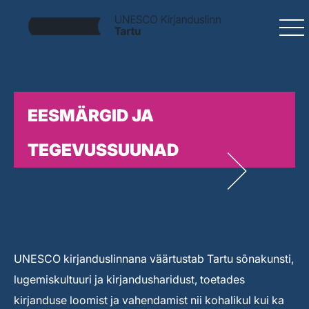
EESMÄRGID JA
TEGEVUSSUUNAD
UNESCO kirjanduslinnana väärtustab Tartu sõnakunsti,
lugemiskultuuri ja kirjandusharidust, toetades
kirjanduse loomist ja vahendamist nii kohalikul kui ka