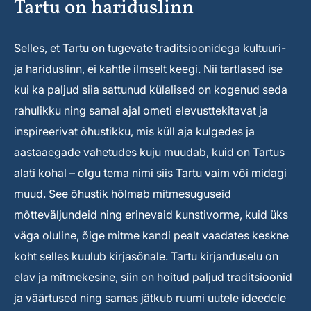
Tartu on hariduslinn
Selles, et Tartu on tugevate traditsioonidega kultuuri-
ja hariduslinn, ei kahtle ilmselt keegi. Nii tartlased ise
kui ka paljud siia sattunud külalised on kogenud seda
rahulikku ning samal ajal ometi elevusttekitavat ja
inspireerivat õhustikku, mis küll aja kulgedes ja
aastaaegade vahetudes kuju muudab, kuid on Tartus
alati kohal – olgu tema nimi siis Tartu vaim või midagi
muud. See õhustik hõlmab mitmesuguseid
mõtteväljundeid ning erinevaid kunstivorme, kuid üks
väga oluline, õige mitme kandi pealt vaadates keskne
koht selles kuulub kirjasõnale. Tartu kirjanduselu on
elav ja mitmekesine, siin on hoitud paljud traditsioonid
ja väärtused ning samas jätkub ruumi uutele ideedele