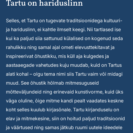
Tartu on hariduslinn
Selles, et Tartu on tugevate traditsioonidega kultuuri-
ja hariduslinn, ei kahtle ilmselt keegi. Nii tartlased ise
kui ka paljud siia sattunud külalised on kogenud seda
rahulikku ning samal ajal ometi elevusttekitavat ja
inspireerivat õhustikku, mis küll aja kulgedes ja
aastaaegade vahetudes kuju muudab, kuid on Tartus
alati kohal – olgu tema nimi siis Tartu vaim või midagi
muud. See õhustik hõlmab mitmesuguseid
mõtteväljundeid ning erinevaid kunstivorme, kuid üks
väga oluline, õige mitme kandi pealt vaadates keskne
koht selles kuulub kirjasõnale. Tartu kirjanduselu on
elav ja mitmekesine, siin on hoitud paljud traditsioonid
ja väärtused ning samas jätkub ruumi uutele ideedele