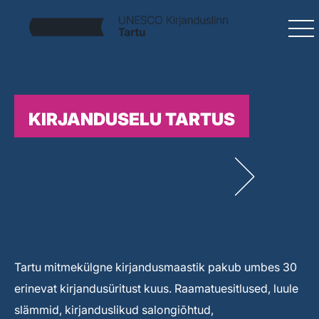
KIRJANDUSELU TARTUS
Tartu mitmekülgne kirjandusmaastik pakub umbes 30
erinevat kirjandusüritust kuus. Raamatuesitlused, luule
slämmid, kirjanduslikud salongiõhtud,