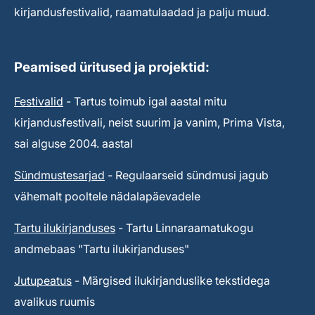
kirjandusfestivalid, raamatulaadad ja palju muud.
Peamised üritused ja projektid:
Festivalid
- Tartus toimub igal aastal mitu
kirjandusfestivali, neist suurim ja vanim, Prima Vista,
sai alguse 2004. aastal
Sündmustesarjad
- Regulaarseid sündmusi jagub
vähemalt pooltele nädalapäevadele
Tartu ilukirjanduses
- Tartu Linnaraamatukogu
andmebaas "Tartu ilukirjanduses"
Jutupeatus
- Märgised ilukirjanduslike tekstidega
avalikus ruumis