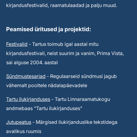
kirjandusfestivalid, raamatulaadad ja palju muud.
Peamised üritused ja projektid:
Festivalid
- Tartus toimub igal aastal mitu
kirjandusfestivali, neist suurim ja vanim, Prima Vista,
sai alguse 2004. aastal
Sündmustesarjad
- Regulaarseid sündmusi jagub
vähemalt pooltele nädalapäevadele
Tartu ilukirjanduses
- Tartu Linnaraamatukogu
andmebaas "Tartu ilukirjanduses"
Jutupeatus
- Märgised ilukirjanduslike tekstidega
avalikus ruumis