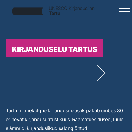
KIRJANDUSELU TARTUS
Tartu mitmekülgne kirjandusmaastik pakub umbes 30
erinevat kirjandusüritust kuus. Raamatuesitlused, luule
slämmid, kirjanduslikud salongiõhtud,