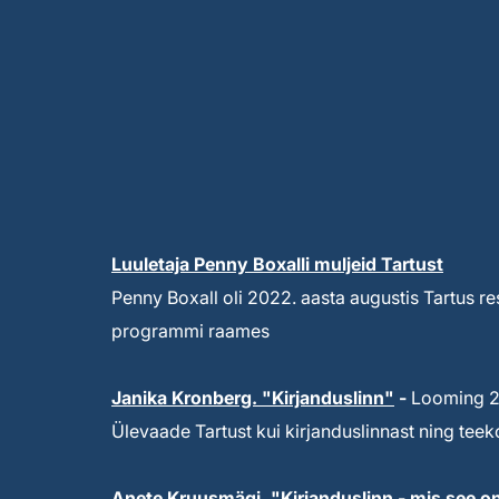
Luuletaja Penny Boxalli muljeid Tartust
Penny Boxall oli 2022. aasta augustis Tartus re
programmi raames
Janika Kronberg. "Kirjanduslinn"
-
Looming 20
Ülevaade Tartust kui kirjanduslinnast ning te
Anete Kruusmägi. "Kirjanduslinn - mis see o