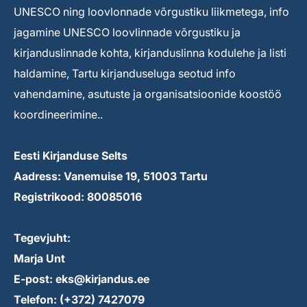
UNESCO ning loovlonnade võrgustiku liikmetega, info
jagamine UNESCO loovlinnade võrgustiku ja
kirjanduslinnade kohta, kirjanduslinna kodulehe ja listi
haldamine, Tartu kirjanduseluga seotud info
vahendamine, asutuste ja organisatsioonide koostöö
koordineerimine..
Eesti Kirjanduse Selts
Aadress: Vanemuise 19, 51003 Tartu
Registrikood: 80085016
Tegevjuht:
Marja Unt
E-post: eks@kirjandus.ee
Telefon: (+372) 7427079