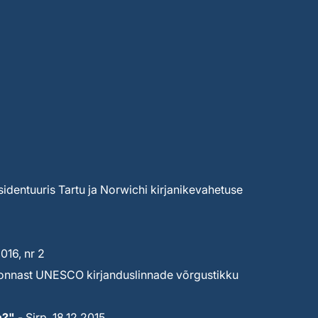
sidentuuris Tartu ja Norwichi kirjanikevahetuse
16, nr 2
ekonnast UNESCO kirjanduslinnade võrgustikku
n?"
- Sirp, 18.12.2015