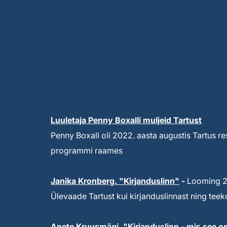
Luuletaja Penny Boxalli muljeid Tartust
Penny Boxall oli 2022. aasta augustis Tartus re
programmi raames
Janika Kronberg. "Kirjanduslinn"
-
Looming 20
Ülevaade Tartust kui kirjanduslinnast ning te
Anete Kruusmägi. "Kirjanduslinn - mis see o