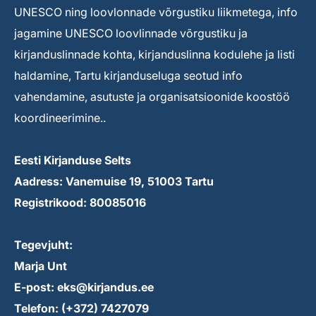
UNESCO ning loovlonnade võrgustiku liikmetega, info
jagamine UNESCO loovlinnade võrgustiku ja
kirjanduslinnade kohta, kirjanduslinna kodulehe ja listi
haldamine, Tartu kirjanduseluga seotud info
vahendamine, asutuste ja organisatsioonide koostöö
koordineerimine..
Eesti Kirjanduse Selts
Aadress: Vanemuise 19, 51003 Tartu
Registrikood: 80085016
Tegevjuht:
Marja Unt
E-post: eks@kirjandus.ee
Telefon: (+372) 7427079