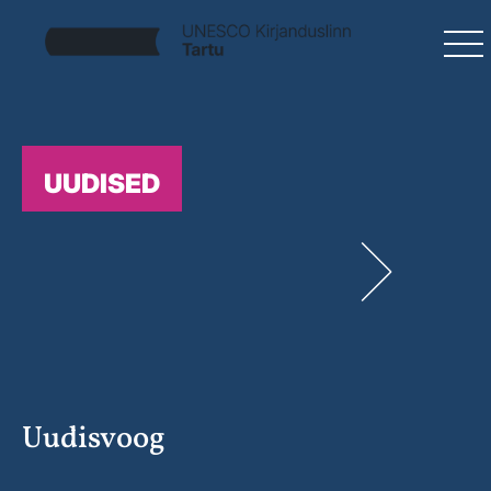
UUDISED
Uudisvoog