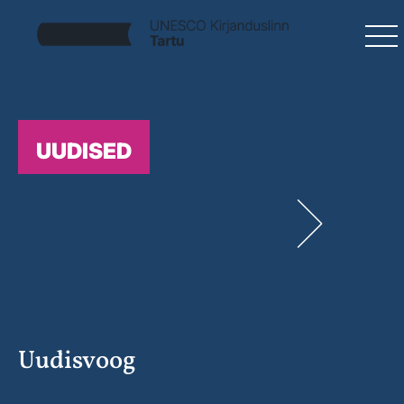
UUDISED
Uudisvoog