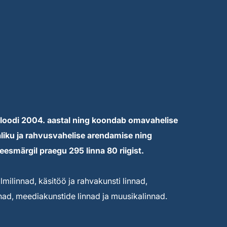
loodi 2004. aastal ning koondab omavahelise
liku ja rahvusvahelise arendamise ning
eesmärgil praegu 295 linna 80 riigist.
lmilinnad, käsitöö ja rahvakunsti linnad,
nnad, meediakunstide linnad ja muusikalinnad.