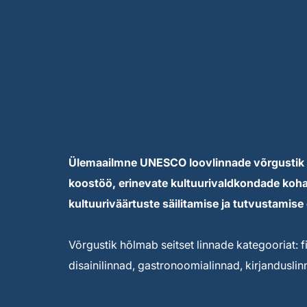
Ülemaailmne UNESCO loovlinnade võrgustik 
koostöö, erinevate kultuurivaldkondade koha
kultuuriväärtuste säilitamise ja tutvustamise 
Võrgustik hõlmab seitset linnade kategooriat: fi
disainilinnad, gastronoomialinnad, kirjandusli