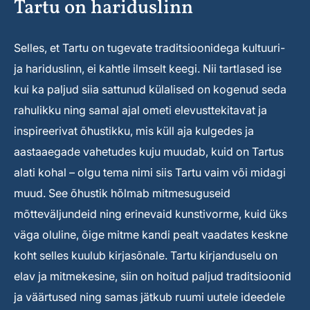
Tartu on hariduslinn
Selles, et Tartu on tugevate traditsioonidega kultuuri-
ja hariduslinn, ei kahtle ilmselt keegi. Nii tartlased ise
kui ka paljud siia sattunud külalised on kogenud seda
rahulikku ning samal ajal ometi elevusttekitavat ja
inspireerivat õhustikku, mis küll aja kulgedes ja
aastaaegade vahetudes kuju muudab, kuid on Tartus
alati kohal – olgu tema nimi siis Tartu vaim või midagi
muud. See õhustik hõlmab mitmesuguseid
mõtteväljundeid ning erinevaid kunstivorme, kuid üks
väga oluline, õige mitme kandi pealt vaadates keskne
koht selles kuulub kirjasõnale. Tartu kirjanduselu on
elav ja mitmekesine, siin on hoitud paljud traditsioonid
ja väärtused ning samas jätkub ruumi uutele ideedele