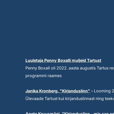
Luuletaja Penny Boxalli muljeid Tartust
Penny Boxall oli 2022. aasta augustis Tartus re
programmi raames
Janika Kronberg. "Kirjanduslinn"
-
Looming 20
Ülevaade Tartust kui kirjanduslinnast ning te
Anete Kruusmägi. "Kirjanduslinn - mis see o