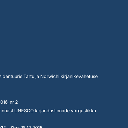
sidentuuris Tartu ja Norwichi kirjanikevahetuse
16, nr 2
ekonnast UNESCO kirjanduslinnade võrgustikku
n?"
- Sirp, 18.12.2015