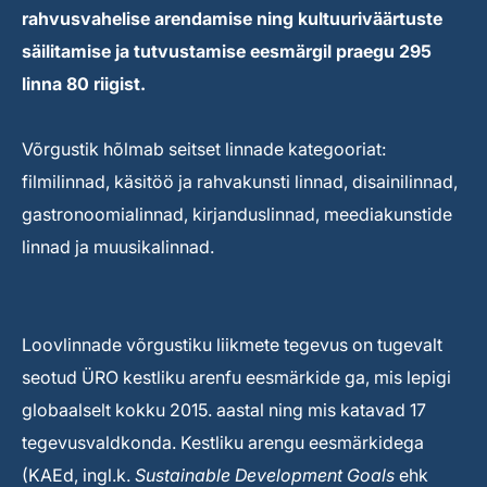
rahvusvahelise arendamise ning kultuuriväärtuste
säilitamise ja tutvustamise eesmärgil praegu 295
linna 80 riigist.
Võrgustik hõlmab seitset linnade kategooriat:
filmilinnad, käsitöö ja rahvakunsti linnad, disainilinnad,
gastronoomialinnad, kirjanduslinnad, meediakunstide
linnad ja muusikalinnad.
Loovlinnade võrgustiku liikmete tegevus on tugevalt
seotud ÜRO kestliku arenfu eesmärkide ga, mis lepigi
globaalselt kokku 2015. aastal ning mis katavad 17
tegevusvaldkonda. Kestliku arengu eesmärkidega
(KAEd, ingl.k.
Sustainable Development Goals
ehk