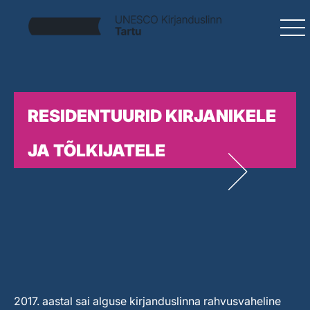
RESIDENTUURID KIRJANIKELE
JA TÕLKIJATELE
2017. aastal sai alguse kirjanduslinna rahvusvaheline