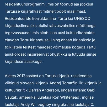
residentuuriprogramm , mis on toonud aja jooksul
Tartusse kirjarahvast mitmelt poolt maailmast.
Residentuuride korraldamine Tartu kui UNESCO
kirjanduslinna üks olulisi rahvusvahelise mõõtmega
tegevussuundi, mis aitab luua uusi kultuurikontakte,
elavdab Tartu kirjanduselu ning annab kirjanikele ja
tõlkijatele teistest maadest võimaluse kogeda Tartu
ainukordset inspireerivat õhustikku ja tutvuda siinse
kirjandusmaastikuga.
Alates 2017.aastast on Tartus kirjanik-residendina
viibinud sloveeni kirjanik Andrej Tomažin, iiri kirjanik ja
kultuurikriitik Darran Anderson, ungari kirjanik Gabi
Csutak, ameerika luuletaja Ron Whitehead , inglise
luuletaja Andy Willoughby ning ukraina luuletaja O.