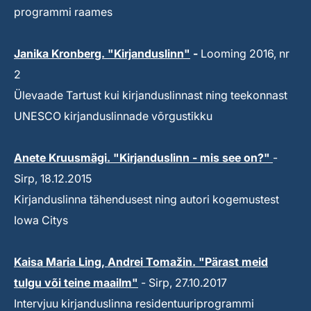
programmi raames
Janika Kronberg. "Kirjanduslinn"
-
Looming 2016, nr
2
Ülevaade Tartust kui kirjanduslinnast ning teekonnast
UNESCO kirjanduslinnade võrgustikku
Anete Kruusmägi. "Kirjanduslinn - mis see on?"
-
Sirp, 18.12.2015
Kirjanduslinna tähendusest ning autori kogemustest
Iowa Citys
Kaisa Maria Ling, Andrei Tomažin. "Pärast meid
tulgu või teine maailm"
- Sirp, 27.10.2017
Intervjuu kirjanduslinna residentuuriprogrammi