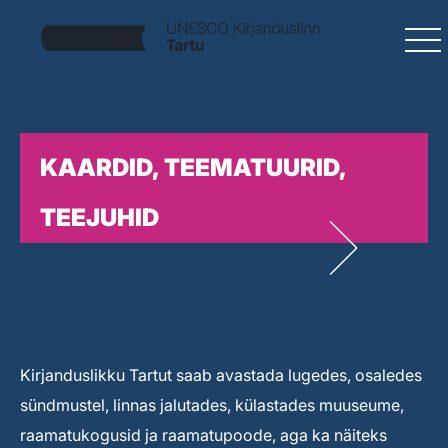
KAARDID, TEEMATUURID,
TEEJUHID
Kirjanduslikku Tartut saab avastada lugedes, osaledes
sündmustel, linnas jalutades, külastades muuseume,
raamatukogusid ja raamatupoode, aga ka näiteks