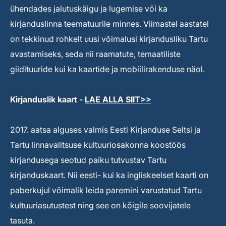
ühendades jalutuskäigu ja lugemise või ka
kirjanduslinna teematuurile minnes. Viimastel aastatel
on tekkinud rohkelt uusi võimalusi kirjandusliku Tartu
avastamiseks, seda nii raamatute, temaatiliste
giidituuride kui ka kaartide ja mobiilirakenduse näol.
Kirjanduslik kaart -
LAE ALLA SIIT>>
2017. aatsa alguses valmis Eesti Kirjanduse Seltsi ja
Tartu linnavalitsuse kultuuriosakonna koostöös
kirjandusega seotud paiku tutvustav Tartu
kirjanduskaart. Nii eesti- kui ka ingliskeelset kaarti on
paberkujul võimalik leida paremini varustatud Tartu
kultuuriasutustest ning see on kõigile soovijatele
tasuta.