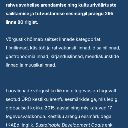
rahvusvahelise arendamise ning kultuuriväärtuste
säilitamise ja tutvustamise eesmärgil praegu 295
linna 80 riigist.
Võrgustik hõlmab seitset linnade kategooriat:
filmilinnad, käsitöö ja rahvakunsti linnad, disainilinnad,
gastronoomialinnad, kirjanduslinnad, meediakunstide
linnad ja muusikalinnad.
Loovlinnade võrgustiku liikmete tegevus on tugevalt
seotud ÜRO kestliku arenfu eesmärkide ga, mis lepigi
globaalselt kokku 2015. aastal ning mis katavad 17
tegevusvaldkonda. Kestliku arengu eesmärkidega
(KAEd, ingl.k.
Sustainable Development Goals
ehk