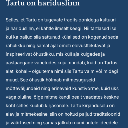
Tartu on hariduslinn
Selles, et Tartu on tugevate traditsioonidega kultuuri-
ja hariduslinn, ei kahtle ilmselt keegi. Nii tartlased ise
kui ka paljud siia sattunud külalised on kogenud seda
rahulikku ning samal ajal ometi elevusttekitavat ja
inspireerivat õhustikku, mis küll aja kulgedes ja
aastaaegade vahetudes kuju muudab, kuid on Tartus
alati kohal – olgu tema nimi siis Tartu vaim või midagi
muud. See õhustik hõlmab mitmesuguseid
mõtteväljundeid ning erinevaid kunstivorme, kuid üks
väga oluline, õige mitme kandi pealt vaadates keskne
koht selles kuulub kirjasõnale. Tartu kirjanduselu on
elav ja mitmekesine, siin on hoitud paljud traditsioonid
ja väärtused ning samas jätkub ruumi uutele ideedele