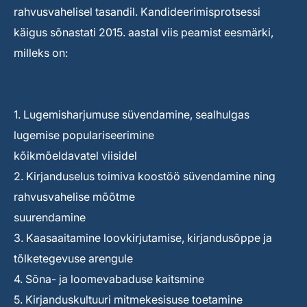
rahvusvahelisel tasandil. Kandideerimisprotsessi
käigus sõnastati 2015. aastal viis peamist eesmärki,
milleks on:
1. Lugemisharjumuse süvendamine, sealhulgas
lugemise populariseerimine
kõikmõeldavatel viisidel
2. Kirjanduselus toimiva koostöö süvendamine ning
rahvusvahelise mõõtme
suurendamine
3. Kaasaaitamine loovkirjutamise, kirjandusõppe ja
tõlketegevuse arengule
4. Sõna- ja loomevabaduse kaitsmine
5. Kirjanduskultuuri mitmekesisuse toetamine