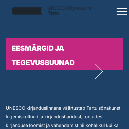
EESMÄRGID JA
TEGEVUSSUUNAD
UNESCO kirjanduslinnana väärtustab Tartu sõnakunsti,
lugemiskultuuri ja kirjandusharidust, toetades
kirjanduse loomist ja vahendamist nii kohalikul kui ka