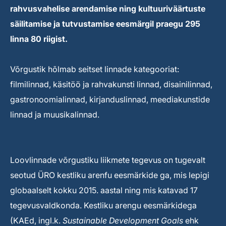
rahvusvahelise arendamise ning kultuuriväärtuste
säilitamise ja tutvustamise eesmärgil praegu 295
linna 80 riigist.
Võrgustik hõlmab seitset linnade kategooriat:
filmilinnad, käsitöö ja rahvakunsti linnad, disainilinnad,
gastronoomialinnad, kirjanduslinnad, meediakunstide
linnad ja muusikalinnad.
Loovlinnade võrgustiku liikmete tegevus on tugevalt
seotud ÜRO kestliku arenfu eesmärkide ga, mis lepigi
globaalselt kokku 2015. aastal ning mis katavad 17
tegevusvaldkonda. Kestliku arengu eesmärkidega
(KAEd, ingl.k.
Sustainable Development Goals
ehk