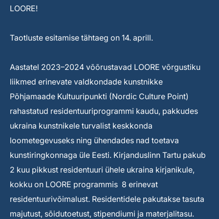
LOORE!
Taotluste esitamise tähtaeg on 14. aprill.
Aastatel 2023–2024 võõrustavad LOORE võrgustiku
liikmed erinevate valdkondade kunstnikke
Põhjamaade Kultuuripunkti (Nordic Culture Point)
rahastatud residentuuriprogrammi kaudu, pakkudes
ukraina kunstnikele turvalist keskkonda
loometegevuseks ning ühendades nad toetava
kunstiringkonnaga üle Eesti. Kirjanduslinn Tartu pakub
2 kuu pikkust residentuuri ühele ukraina kirjanikule,
kokku on LOORE programmis 8 erinevat
residentuurivõimalust. Residentidele pakutakse tasuta
majutust, sõidutoetust, stipendiumi ja materjalitasu.