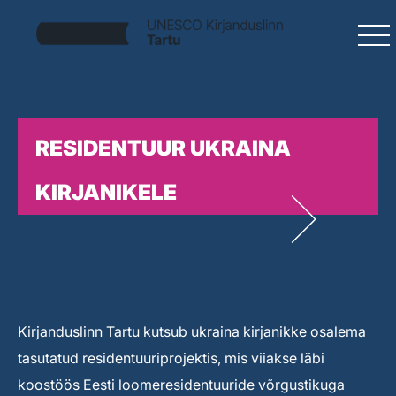
RESIDENTUUR UKRAINA
KIRJANIKELE
Kirjanduslinn Tartu kutsub ukraina kirjanikke osalema
tasutatud residentuuriprojektis, mis viiakse läbi
koostöös Eesti loomeresidentuuride võrgustikuga