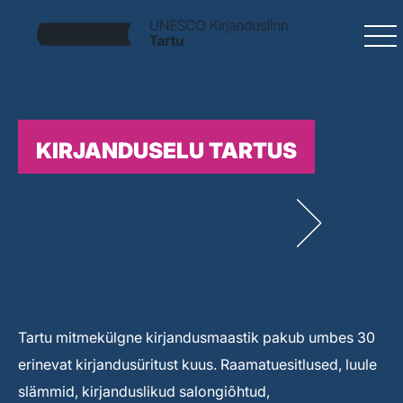
KIRJANDUSELU TARTUS
Tartu mitmekülgne kirjandusmaastik pakub umbes 30
erinevat kirjandusüritust kuus. Raamatuesitlused, luule
slämmid, kirjanduslikud salongiõhtud,