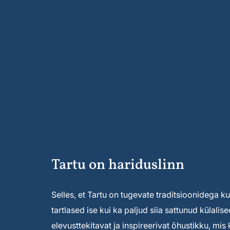
Tartu on hariduslinn
Selles, et Tartu on tugevate traditsioonidega kult
tartlased ise kui ka paljud siia sattunud külal
elevusttekitavat ja inspireerivat õhustikku, mi