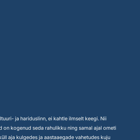
uuri- ja hariduslinn, ei kahtle ilmselt keegi. Nii
ised on kogenud seda rahulikku ning samal ajal ometi
s küll aja kulgedes ja aastaaegade vahetudes kuju