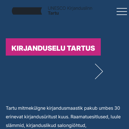
KIRJANDUSELU TARTUS
Tartu mitmekülgne kirjandusmaastik pakub umbes 30
erinevat kirjandusüritust kuus. Raamatuesitlused, luule
slämmid, kirjanduslikud salongiõhtud,