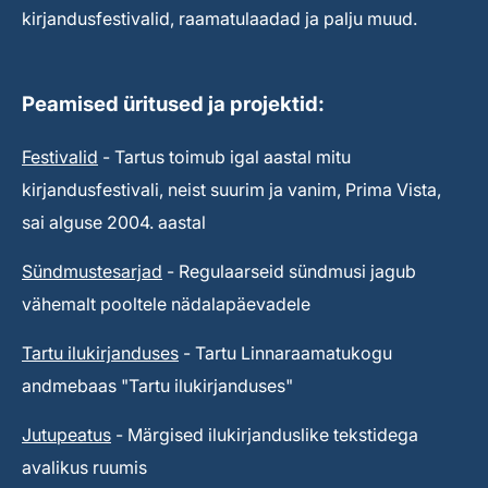
kirjandusfestivalid, raamatulaadad ja palju muud.
Peamised üritused ja projektid:
Festivalid
- Tartus toimub igal aastal mitu
kirjandusfestivali, neist suurim ja vanim, Prima Vista,
sai alguse 2004. aastal
Sündmustesarjad
- Regulaarseid sündmusi jagub
vähemalt pooltele nädalapäevadele
Tartu ilukirjanduses
- Tartu Linnaraamatukogu
andmebaas "Tartu ilukirjanduses"
Jutupeatus
- Märgised ilukirjanduslike tekstidega
avalikus ruumis