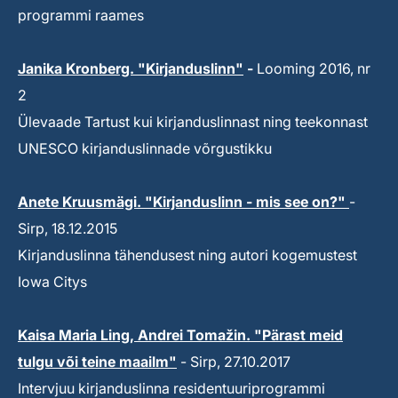
programmi raames
Janika Kronberg. "Kirjanduslinn"
-
Looming 2016, nr
2
Ülevaade Tartust kui kirjanduslinnast ning teekonnast
UNESCO kirjanduslinnade võrgustikku
Anete Kruusmägi. "Kirjanduslinn - mis see on?"
-
Sirp, 18.12.2015
Kirjanduslinna tähendusest ning autori kogemustest
Iowa Citys
Kaisa Maria Ling, Andrei Tomažin. "Pärast meid
tulgu või teine maailm"
- Sirp, 27.10.2017
Intervjuu kirjanduslinna residentuuriprogrammi