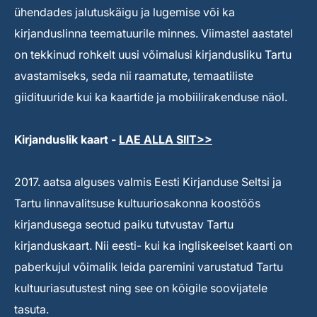
ühendades jalutuskäigu ja lugemise või ka
kirjanduslinna teematuurile minnes. Viimastel aastatel
on tekkinud rohkelt uusi võimalusi kirjandusliku Tartu
avastamiseks, seda nii raamatute, temaatiliste
giidituuride kui ka kaartide ja mobiilirakenduse näol.
Kirjanduslik kaart -
LAE ALLA SIIT>>
2017. aatsa alguses valmis Eesti Kirjanduse Seltsi ja
Tartu linnavalitsuse kultuuriosakonna koostöös
kirjandusega seotud paiku tutvustav Tartu
kirjanduskaart. Nii eesti- kui ka ingliskeelset kaarti on
paberkujul võimalik leida paremini varustatud Tartu
kultuuriasutustest ning see on kõigile soovijatele
tasuta.