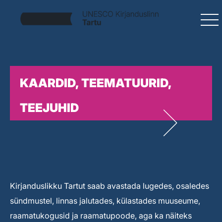
KAARDID, TEEMATUURID,
TEEJUHID
Kirjanduslikku Tartut saab avastada lugedes, osaledes
sündmustel, linnas jalutades, külastades muuseume,
raamatukogusid ja raamatupoode, aga ka näiteks