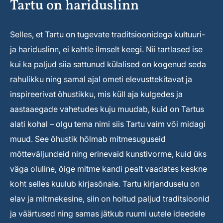
Tartu on hariduslinn
Selles, et Tartu on tugevate traditsioonidega kultuuri-
ja hariduslinn, ei kahtle ilmselt keegi. Nii tartlased ise
kui ka paljud siia sattunud külalised on kogenud seda
rahulikku ning samal ajal ometi elevusttekitavat ja
inspireerivat õhustikku, mis küll aja kulgedes ja
aastaaegade vahetudes kuju muudab, kuid on Tartus
alati kohal – olgu tema nimi siis Tartu vaim või midagi
muud. See õhustik hõlmab mitmesuguseid
mõtteväljundeid ning erinevaid kunstivorme, kuid üks
väga oluline, õige mitme kandi pealt vaadates keskne
koht selles kuulub kirjasõnale. Tartu kirjanduselu on
elav ja mitmekesine, siin on hoitud paljud traditsioonid
ja väärtused ning samas jätkub ruumi uutele ideedele