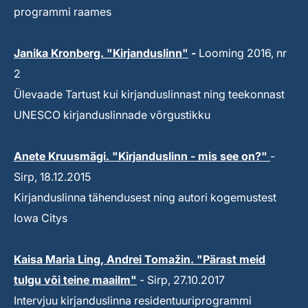
programmi raames
Janika Kronberg. "Kirjanduslinn"
-
Looming 2016, nr
2
Ülevaade Tartust kui kirjanduslinnast ning teekonnast
UNESCO kirjanduslinnade võrgustikku
Anete Kruusmägi. "Kirjanduslinn - mis see on?"
-
Sirp, 18.12.2015
Kirjanduslinna tähendusest ning autori kogemustest
Iowa Citys
Kaisa Maria Ling, Andrei Tomažin. "Pärast meid
tulgu või teine maailm"
- Sirp, 27.10.2017
Intervjuu kirjanduslinna residentuuriprogrammi