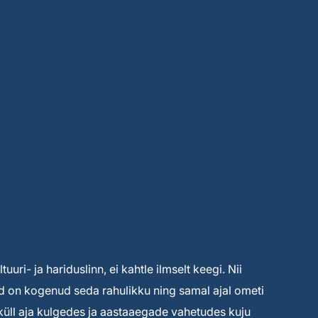
uuri- ja hariduslinn, ei kahtle ilmselt keegi. Nii
ised on kogenud seda rahulikku ning samal ajal ometi
s küll aja kulgedes ja aastaaegade vahetudes kuju