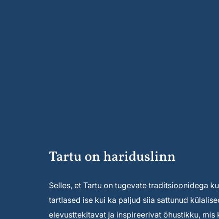
Tartu on hariduslinn
Selles, et Tartu on tugevate traditsioonidega kult
tartlased ise kui ka paljud siia sattunud külal
elevusttekitavat ja inspireerivat õhustikku, mi