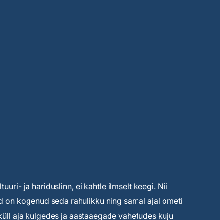
uuri- ja hariduslinn, ei kahtle ilmselt keegi. Nii
ised on kogenud seda rahulikku ning samal ajal ometi
s küll aja kulgedes ja aastaaegade vahetudes kuju