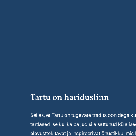
Tartu on hariduslinn
Selles, et Tartu on tugevate traditsioonidega kult
tartlased ise kui ka paljud siia sattunud külal
elevusttekitavat ja inspireerivat õhustikku, mi