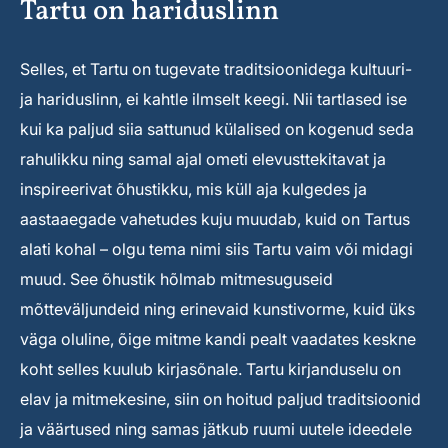
Tartu on hariduslinn
Selles, et Tartu on tugevate traditsioonidega kultuuri-
ja hariduslinn, ei kahtle ilmselt keegi. Nii tartlased ise
kui ka paljud siia sattunud külalised on kogenud seda
rahulikku ning samal ajal ometi elevusttekitavat ja
inspireerivat õhustikku, mis küll aja kulgedes ja
aastaaegade vahetudes kuju muudab, kuid on Tartus
alati kohal – olgu tema nimi siis Tartu vaim või midagi
muud. See õhustik hõlmab mitmesuguseid
mõtteväljundeid ning erinevaid kunstivorme, kuid üks
väga oluline, õige mitme kandi pealt vaadates keskne
koht selles kuulub kirjasõnale. Tartu kirjanduselu on
elav ja mitmekesine, siin on hoitud paljud traditsioonid
ja väärtused ning samas jätkub ruumi uutele ideedele