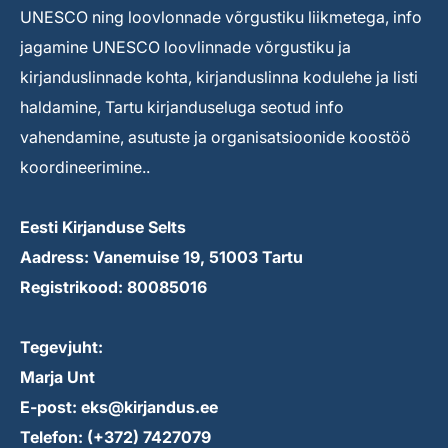
UNESCO ning loovlonnade võrgustiku liikmetega, info
jagamine UNESCO loovlinnade võrgustiku ja
kirjanduslinnade kohta, kirjanduslinna kodulehe ja listi
haldamine, Tartu kirjanduseluga seotud info
vahendamine, asutuste ja organisatsioonide koostöö
koordineerimine..
Eesti Kirjanduse Selts
Aadress: Vanemuise 19, 51003 Tartu
Registrikood: 80085016
Tegevjuht:
Marja Unt
E-post: eks@kirjandus.ee
Telefon: (+372) 7427079