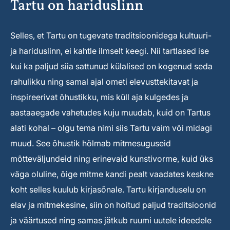
Tartu on hariduslinn
Selles, et Tartu on tugevate traditsioonidega kultuuri-
ja hariduslinn, ei kahtle ilmselt keegi. Nii tartlased ise
kui ka paljud siia sattunud külalised on kogenud seda
rahulikku ning samal ajal ometi elevusttekitavat ja
inspireerivat õhustikku, mis küll aja kulgedes ja
aastaaegade vahetudes kuju muudab, kuid on Tartus
alati kohal – olgu tema nimi siis Tartu vaim või midagi
muud. See õhustik hõlmab mitmesuguseid
mõtteväljundeid ning erinevaid kunstivorme, kuid üks
väga oluline, õige mitme kandi pealt vaadates keskne
koht selles kuulub kirjasõnale. Tartu kirjanduselu on
elav ja mitmekesine, siin on hoitud paljud traditsioonid
ja väärtused ning samas jätkub ruumi uutele ideedele