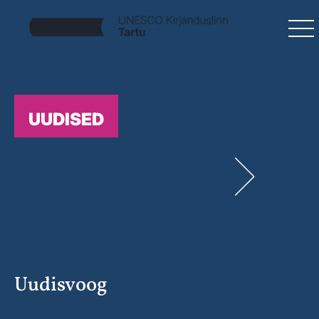
UUDISED
Uudisvoog