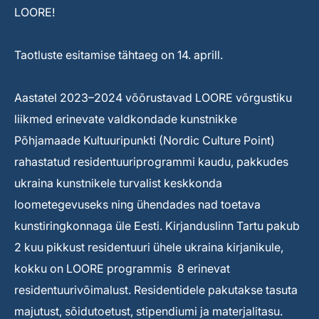
LOORE!
Taotluste esitamise tähtaeg on 14. aprill.
Aastatel 2023–2024 võõrustavad LOORE võrgustiku
liikmed erinevate valdkondade kunstnikke
Põhjamaade Kultuuripunkti (Nordic Culture Point)
rahastatud residentuuriprogrammi kaudu, pakkudes
ukraina kunstnikele turvalist keskkonda
loometegevuseks ning ühendades nad toetava
kunstiringkonnaga üle Eesti. Kirjanduslinn Tartu pakub
2 kuu pikkust residentuuri ühele ukraina kirjanikule,
kokku on LOORE programmis 8 erinevat
residentuurivõimalust. Residentidele pakutakse tasuta
majutust, sõidutoetust, stipendiumi ja materjalitasu.