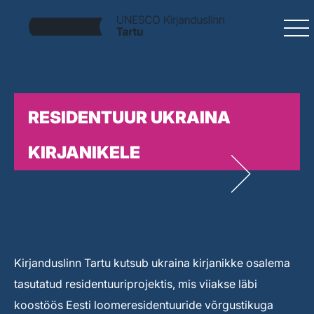
RESIDENTUUR UKRAINA
KIRJANIKELE
Kirjanduslinn Tartu kutsub ukraina kirjanikke osalema
tasutatud residentuuriprojektis, mis viiakse läbi
koostöös Eesti loomeresidentuuride võrgustikuga