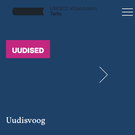
UUDISED
Uudisvoog