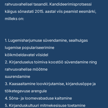
rahvusvahelisel tasandil. Kandideerimisprotsessi
käigus sõnastati 2015. aastal viis peamist eesmärki,
milleks on:
1. Lugemisharjumuse süvendamine, sealhulgas
lugemise populariseerimine
kõikmõeldavatel viisidel
2. Kirjanduselus toimiva koostöö süvendamine ning
rahvusvahelise mõõtme
suurendamine
3. Kaasaaitamine loovkirjutamise, kirjandusõppe ja
tõlketegevuse arengule
4. Sõna- ja loomevabaduse kaitsmine
5. Kirjanduskultuuri mitmekesisuse toetamine