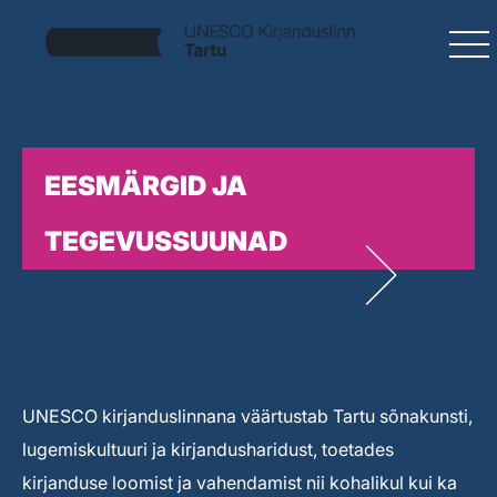
EESMÄRGID JA
TEGEVUSSUUNAD
UNESCO kirjanduslinnana väärtustab Tartu sõnakunsti,
lugemiskultuuri ja kirjandusharidust, toetades
kirjanduse loomist ja vahendamist nii kohalikul kui ka