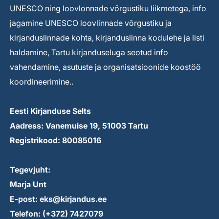
UNESCO ning loovlonnade võrgustiku liikmetega, info
jagamine UNESCO loovlinnade võrgustiku ja
kirjanduslinnade kohta, kirjanduslinna kodulehe ja listi
haldamine, Tartu kirjanduseluga seotud info
vahendamine, asutuste ja organisatsioonide koostöö
koordineerimine..
Eesti Kirjanduse Selts
Aadress: Vanemuise 19, 51003 Tartu
Registrikood: 80085016
Tegevjuht:
Marja Unt
E-post: eks@kirjandus.ee
Telefon: (+372) 7427079