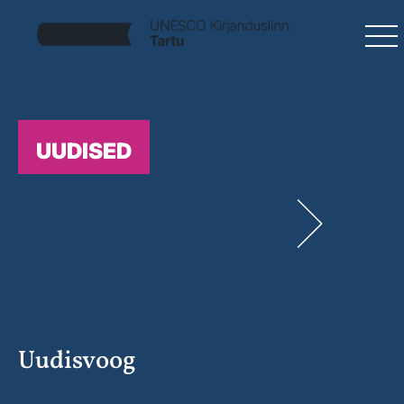
UUDISED
Uudisvoog