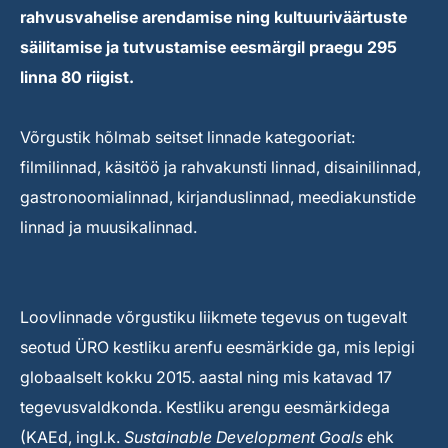
rahvusvahelise arendamise ning kultuuriväärtuste
säilitamise ja tutvustamise eesmärgil praegu 295
linna 80 riigist.
Võrgustik hõlmab seitset linnade kategooriat:
filmilinnad, käsitöö ja rahvakunsti linnad, disainilinnad,
gastronoomialinnad, kirjanduslinnad, meediakunstide
linnad ja muusikalinnad.
Loovlinnade võrgustiku liikmete tegevus on tugevalt
seotud ÜRO kestliku arenfu eesmärkide ga, mis lepigi
globaalselt kokku 2015. aastal ning mis katavad 17
tegevusvaldkonda. Kestliku arengu eesmärkidega
(KAEd, ingl.k.
Sustainable Development Goals
ehk