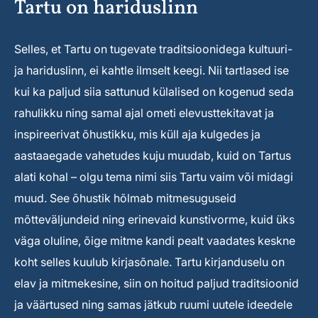
Tartu on hariduslinn
Selles, et Tartu on tugevate traditsioonidega kultuuri-
ja hariduslinn, ei kahtle ilmselt keegi. Nii tartlased ise
kui ka paljud siia sattunud külalised on kogenud seda
rahulikku ning samal ajal ometi elevusttekitavat ja
inspireerivat õhustikku, mis küll aja kulgedes ja
aastaaegade vahetudes kuju muudab, kuid on Tartus
alati kohal – olgu tema nimi siis Tartu vaim või midagi
muud. See õhustik hõlmab mitmesuguseid
mõtteväljundeid ning erinevaid kunstivorme, kuid üks
väga oluline, õige mitme kandi pealt vaadates keskne
koht selles kuulub kirjasõnale. Tartu kirjanduselu on
elav ja mitmekesine, siin on hoitud paljud traditsioonid
ja väärtused ning samas jätkub ruumi uutele ideedele