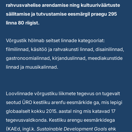
rahvusvahelise arendamise ning kultuuriväärtuste
säilitamise ja tutvustamise eesmärgil praegu 295
linna 80 riigist.
Võrgustik hõlmab seitset linnade kategooriat:
filmilinnad, käsitöö ja rahvakunsti linnad, disainilinnad,
gastronoomialinnad, kirjanduslinnad, meediakunstide
linnad ja muusikalinnad.
Loovlinnade võrgustiku liikmete tegevus on tugevalt
seotud ÜRO kestliku arenfu eesmärkide ga, mis lepigi
globaalselt kokku 2015. aastal ning mis katavad 17
tegevusvaldkonda. Kestliku arengu eesmärkidega
(KAEd, ingl.k.
Sustainable Development Goals
ehk