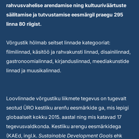
rahvusvahelise arendamise ning kultuuriväärtuste
säilitamise ja tutvustamise eesmärgil praegu 295
linna 80 riigist.
Võrgustik hõlmab seitset linnade kategooriat:
filmilinnad, käsitöö ja rahvakunsti linnad, disainilinnad,
gastronoomialinnad, kirjanduslinnad, meediakunstide
linnad ja muusikalinnad.
Loovlinnade võrgustiku liikmete tegevus on tugevalt
seotud ÜRO kestliku arenfu eesmärkide ga, mis lepigi
globaalselt kokku 2015. aastal ning mis katavad 17
tegevusvaldkonda. Kestliku arengu eesmärkidega
(KAEd, ingl.k.
Sustainable Development Goals
ehk