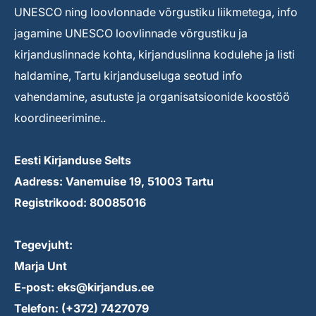
UNESCO ning loovlonnade võrgustiku liikmetega, info
jagamine UNESCO loovlinnade võrgustiku ja
kirjanduslinnade kohta, kirjanduslinna kodulehe ja listi
haldamine, Tartu kirjanduseluga seotud info
vahendamine, asutuste ja organisatsioonide koostöö
koordineerimine..
Eesti Kirjanduse Selts
Aadress: Vanemuise 19, 51003 Tartu
Registrikood: 80085016
Tegevjuht:
Marja Unt
E-post: eks@kirjandus.ee
Telefon: (+372) 7427079