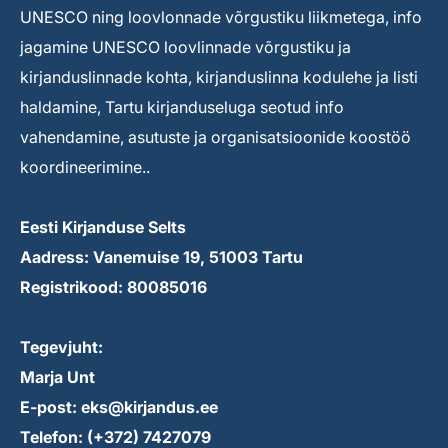
UNESCO ning loovlonnade võrgustiku liikmetega, info
jagamine UNESCO loovlinnade võrgustiku ja
kirjanduslinnade kohta, kirjanduslinna kodulehe ja listi
haldamine, Tartu kirjanduseluga seotud info
vahendamine, asutuste ja organisatsioonide koostöö
koordineerimine..
Eesti Kirjanduse Selts
Aadress: Vanemuise 19, 51003 Tartu
Registrikood: 80085016
Tegevjuht:
Marja Unt
E-post: eks@kirjandus.ee
Telefon: (+372) 7427079