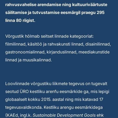
rahvusvahelise arendamise ning kultuuriväärtuste
säilitamise ja tutvustamise eesmärgil praegu 295
linna 80 riigist.
Võrgustik hõlmab seitset linnade kategooriat:
filmilinnad, käsitöö ja rahvakunsti linnad, disainilinnad,
gastronoomialinnad, kirjanduslinnad, meediakunstide
linnad ja muusikalinnad.
Loovlinnade võrgustiku liikmete tegevus on tugevalt
seotud ÜRO kestliku arenfu eesmärkide ga, mis lepigi
globaalselt kokku 2015. aastal ning mis katavad 17
tegevusvaldkonda. Kestliku arengu eesmärkidega
(KAEd, ingl.k.
Sustainable Development Goals
ehk